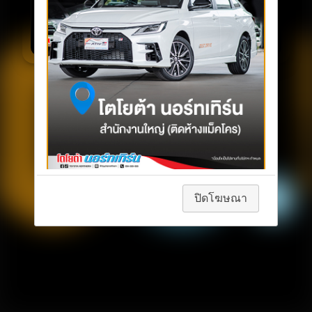
ปิดโฆษณา